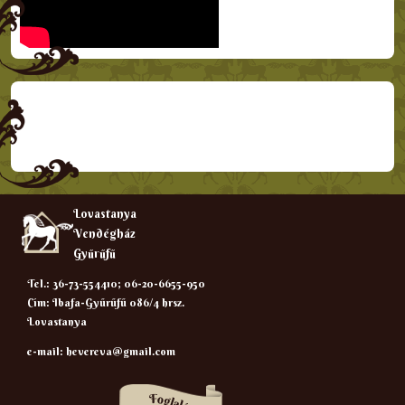
Lovastanya
Vendégház
Gyűrűfű
Tel.: 36-73-554410; 06-20-6655-950
Cím: Ibafa-Gyűrűfű 086/4 hrsz.
Lovastanya
e-mail:
hevereva@gmail.com