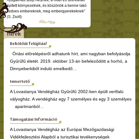
nyugalmas szép helynek, a hittel és szeretettel
épített környezetnek, és köszönök a benne lakó
kedves embereknek, meg embergyerekeknek"
(S. Zsolt)
Hírek
Bekötőút felújítás!
Óriási előrelépésről adhatunk hírt, ami nagyban befolyásolja
Gyűrűfű életét. 2019. október 13-án befeleződött a horhó, a
Dinnyeberkiből induló emelkedő…
Ismertető
A Lovastanya Vendégház Gyűrűfű 2002-ben épült vertfalú
vályogház. A vendégház egy 7 személyes és egy 3 személyes
apartmanból…
Támogatási Információ
A Lovastanya Vendégház az Európai Mezőgazdasági
Vidékfejlesztési Alapból a turisztikai tevékenységek