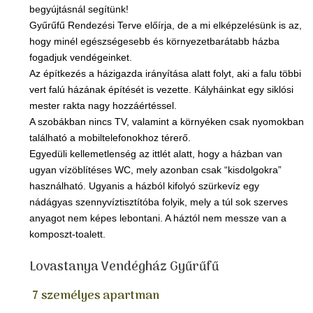
begyújtásnál segítünk!
Gyűrűfű Rendezési Terve előírja, de a mi elképzelésünk is az,
hogy minél egészségesebb és környezetbarátabb házba
fogadjuk vendégeinket.
Az építkezés a házigazda irányítása alatt folyt, aki a falu többi
vert falú házának építését is vezette. Kályháinkat egy siklósi
mester rakta nagy hozzáértéssel.
A szobákban nincs TV, valamint a környéken csak nyomokban
található a mobiltelefonokhoz térerő.
Egyedüli kellemetlenség az ittlét alatt, hogy a házban van
ugyan vízöblítéses WC, mely azonban csak “kisdolgokra”
használható. Ugyanis a házból kifolyó szürkevíz egy
nádágyas szennyvíztisztítóba folyik, mely a túl sok szerves
anyagot nem képes lebontani. A háztól nem messze van a
komposzt-toalett.
Lovastanya Vendégház Gyűrűfű
7 személyes apartman