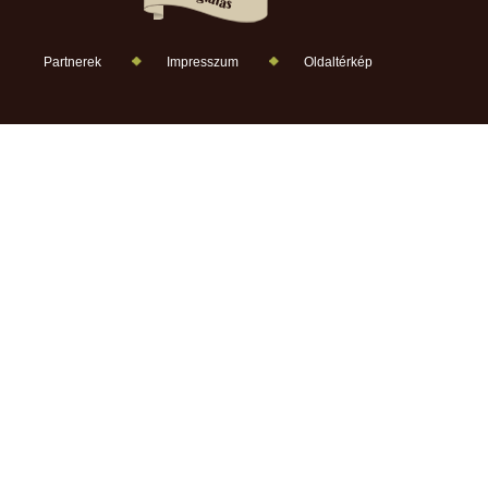
Partnerek
Impresszum
Oldaltérkép