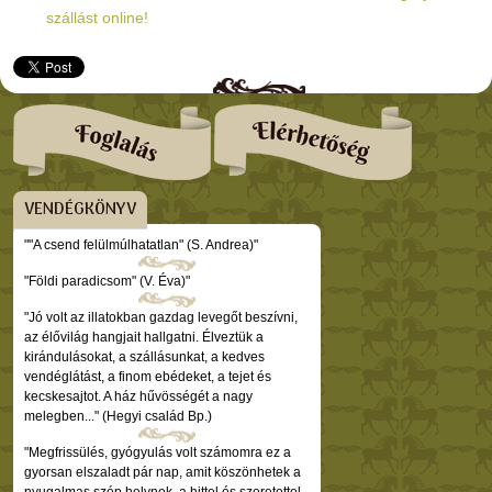
szállást online!
VENDÉGKÖNYV
""A csend felülmúlhatatlan" (S. Andrea)"
"Földi paradicsom" (V. Éva)"
"Jó volt az illatokban gazdag levegőt beszívni,
az élővilág hangjait hallgatni. Élveztük a
kirándulásokat, a szállásunkat, a kedves
vendéglátást, a finom ebédeket, a tejet és
kecskesajtot. A ház hűvösségét a nagy
melegben..." (Hegyi család Bp.)
"Megfrissülés, gyógyulás volt számomra ez a
gyorsan elszaladt pár nap, amit köszönhetek a