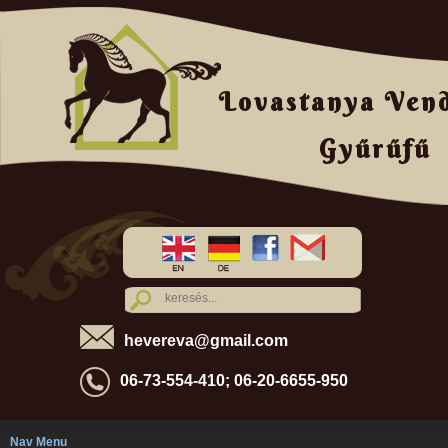
Lovastanya Ven
Gyűrűfű
hevereva@gmail.com
06-73-554-410; 06-20-6655-950
Nav Menu