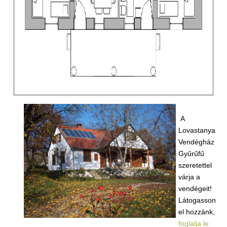
A
Lovastanya
Vendégház
Gyűrűfű
szeretettel
várja a
vendégeit!
Látogasson
el hozzánk,
foglalja le