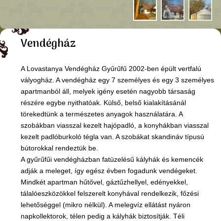
Vendégház
A Lovastanya Vendégház Gyűrűfű 2002-ben épült vertfalú
vályogház. A vendégház egy 7 személyes és egy 3 személyes
apartmanból áll, melyek igény esetén nagyobb társaság
részére egybe nyithatóak. Külső, belső kialakításánál
törekedtünk a természetes anyagok használatára. A
szobákban viasszal kezelt hajópadló, a konyhákban viasszal
kezelt padlóburkoló tégla van. A szobákat skandináv típusú
bútorokkal rendeztük be.
A gyűrűfűi vendégházban fatüzelésű kályhák és kemencék
adják a meleget, így egész évben fogadunk vendégeket.
Mindkét apartman hűtővel, gáztűzhellyel, edényekkel,
tálalóeszközökkel felszerelt konyhával rendelkezik, főzési
lehetőséggel (mikro nélkül). A melegvíz ellátást nyáron
napkollektorok, télen pedig a kályhák biztosítják. Téli