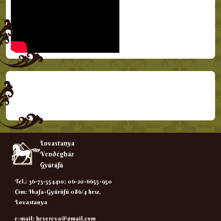
Lovastanya
Vendégház
Gyűrűfű
Tel.: 36-73-554410; 06-20-6655-950
Cím: Ibafa-Gyűrűfű 086/4 hrsz.
Lovastanya
e-mail:
hevereva@gmail.com