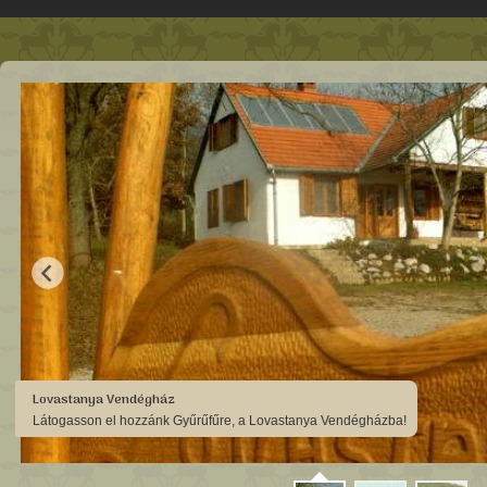
Lovastanya Vendégház
Látogasson el hozzánk Gyűrűfűre, a Lovastanya Vendégházba!