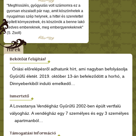
"Megfrissülés, gyógyulás volt számomra ez a
gyorsan elszaladt pár nap, amit köszönhetek a
nyugalmas szép helynek, a hittel és szeretettel
épített környezetnek, és köszönök a benne lakó
kedves embereknek, meg embergyerekeknek"
(S. Zsolt)
Hírek
Bekötőút felújítás!
Óriási előrelépésről adhatunk hírt, ami nagyban befolyásolja
Gyűrűfű életét. 2019. október 13-án befeleződött a horhó, a
Dinnyeberkiből induló emelkedő…
Ismertető
A Lovastanya Vendégház Gyűrűfű 2002-ben épült vertfalú
vályogház. A vendégház egy 7 személyes és egy 3 személyes
apartmanból…
Támogatási Információ