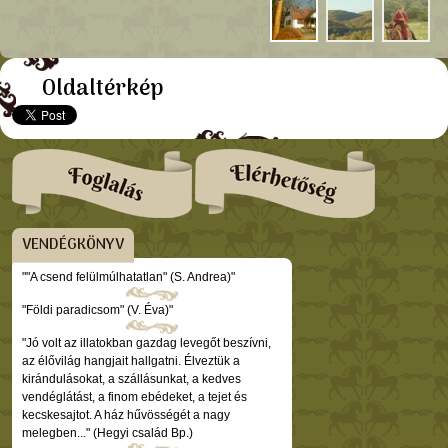
Oldaltérkép
VENDÉGKÖNYV
""A csend felülmúlhatatlan" (S. Andrea)"
"Földi paradicsom" (V. Éva)"
"Jó volt az illatokban gazdag levegőt beszívni,
az élővilág hangjait hallgatni. Élveztük a
kirándulásokat, a szállásunkat, a kedves
vendéglátást, a finom ebédeket, a tejet és
kecskesajtot. A ház hűvösségét a nagy
melegben..." (Hegyi család Bp.)