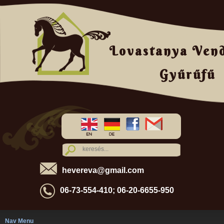
Lovastanya Ven
Gyűrűfű
hevereva@gmail.com
06-73-554-410; 06-20-6655-950
Nav Menu