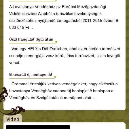
A Lovastanya Vendégház az Európai Mezőgazdasági
Vidékfejlesztési Alapból a turisztikai tevékenységek
ösztönzéséhez nyújtandó támogatásból 2011-2015 évben 9
833 645 Ft…
Őszi hangulat Gyűrűfűn
Van egy HELY a Dél-Zselicben, ahol az érintetlen természet
csendje s energiája vesz körül, friss forrásvizet, tiszta levegőt
vehet…
Elkészült új honlapunk!
Örömmel értesítjük kedves vendégeinket, hogy elkészült a
Lovastanya Vendégház vadonatúj honlapja! A honlapon a
Vendégház és Szolgáltatások menüpont alatt…
Videó