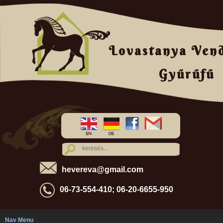
Lovastanya Ven
Gyűrűfű
hevereva@gmail.com
06-73-554-410; 06-20-6655-950
Nav Menu