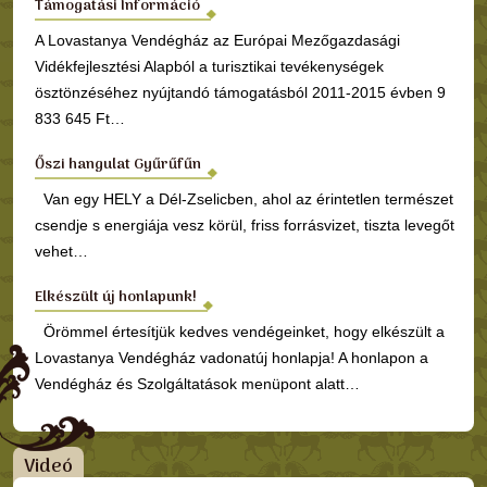
Támogatási Információ
A Lovastanya Vendégház az Európai Mezőgazdasági
Vidékfejlesztési Alapból a turisztikai tevékenységek
ösztönzéséhez nyújtandó támogatásból 2011-2015 évben 9
833 645 Ft…
Őszi hangulat Gyűrűfűn
Van egy HELY a Dél-Zselicben, ahol az érintetlen természet
csendje s energiája vesz körül, friss forrásvizet, tiszta levegőt
vehet…
Elkészült új honlapunk!
Örömmel értesítjük kedves vendégeinket, hogy elkészült a
Lovastanya Vendégház vadonatúj honlapja! A honlapon a
Vendégház és Szolgáltatások menüpont alatt…
Videó