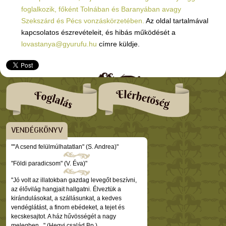
foglalkozik, főként Tolnában és Baranyában avagy
Szekszárd és Pécs vonzáskörzetében.
Az oldal tartalmával
kapcsolatos észrevételeit, és hibás működését a
lovastanya@gyurufu.hu
címre küldje.
VENDÉGKÖNYV
""A csend felülmúlhatatlan" (S. Andrea)"
"Földi paradicsom" (V. Éva)"
"Jó volt az illatokban gazdag levegőt beszívni,
az élővilág hangjait hallgatni. Élveztük a
kirándulásokat, a szállásunkat, a kedves
vendéglátást, a finom ebédeket, a tejet és
kecskesajtot. A ház hűvösségét a nagy
melegben..." (Hegyi család Bp.)