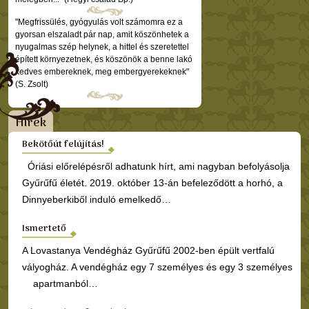
"Megfrissülés, gyógyulás volt számomra ez a
gyorsan elszaladt pár nap, amit köszönhetek a
nyugalmas szép helynek, a hittel és szeretettel
épített környezetnek, és köszönök a benne lakó
kedves embereknek, meg embergyerekeknek"
(S. Zsolt)
Hírek
Bekötőút felújítás!
Óriási előrelépésről adhatunk hírt, ami nagyban befolyásolja
Gyűrűfű életét. 2019. október 13-án befeleződött a horhó, a
Dinnyeberkiből induló emelkedő…
Ismertető
A Lovastanya Vendégház Gyűrűfű 2002-ben épült vertfalú
vályogház. A vendégház egy 7 személyes és egy 3 személyes
apartmanból…