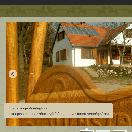
Lovastanya Vendégház
Látogasson el hozzánk Gyűrűfűre, a Lovastanya Vendégházba!