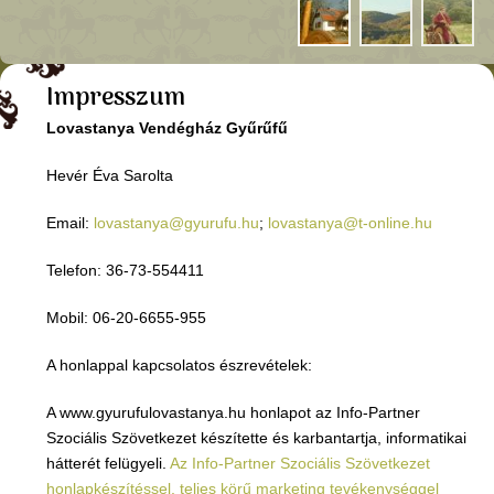
Impresszum
Lovastanya Vendégház Gyűrűfű
Hevér Éva Sarolta
Email:
lovastanya@gyurufu.hu
;
lovastanya@t-online.hu
Telefon: 36-73-554411
Mobil: 06-20-6655-955
A honlappal kapcsolatos észrevételek:
A www.gyurufulovastanya.hu honlapot az Info-Partner
Szociális Szövetkezet készítette és karbantartja, informatikai
hátterét felügyeli.
Az Info-Partner Szociális Szövetkezet
honlapkészítéssel, teljes körű marketing tevékenységgel