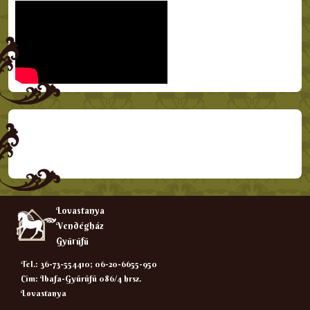
Lovastanya
Vendégház
Gyűrűfű
Tel.: 36-73-554410; 06-20-6655-950
Cím: Ibafa-Gyűrűfű 086/4 hrsz.
Lovastanya