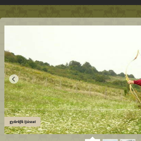
gyűrűfű íjászat