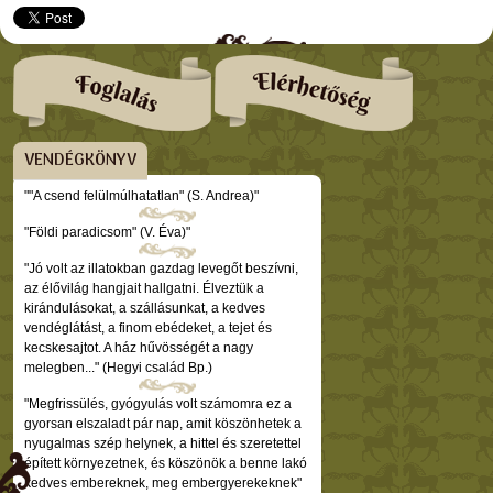
VENDÉGKÖNYV
""A csend felülmúlhatatlan" (S. Andrea)"
"Földi paradicsom" (V. Éva)"
"Jó volt az illatokban gazdag levegőt beszívni,
az élővilág hangjait hallgatni. Élveztük a
kirándulásokat, a szállásunkat, a kedves
vendéglátást, a finom ebédeket, a tejet és
kecskesajtot. A ház hűvösségét a nagy
melegben..." (Hegyi család Bp.)
"Megfrissülés, gyógyulás volt számomra ez a
gyorsan elszaladt pár nap, amit köszönhetek a
nyugalmas szép helynek, a hittel és szeretettel
épített környezetnek, és köszönök a benne lakó
kedves embereknek, meg embergyerekeknek"