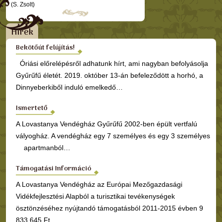
(S. Zsolt)
Hírek
Bekötőút felújítás!
Óriási előrelépésről adhatunk hírt, ami nagyban befolyásolja
Gyűrűfű életét. 2019. október 13-án befeleződött a horhó, a
Dinnyeberkiből induló emelkedő…
Ismertető
A Lovastanya Vendégház Gyűrűfű 2002-ben épült vertfalú
vályogház. A vendégház egy 7 személyes és egy 3 személyes
apartmanból…
Támogatási Információ
A Lovastanya Vendégház az Európai Mezőgazdasági
Vidékfejlesztési Alapból a turisztikai tevékenységek
ösztönzéséhez nyújtandó támogatásból 2011-2015 évben 9
833 645 Ft…