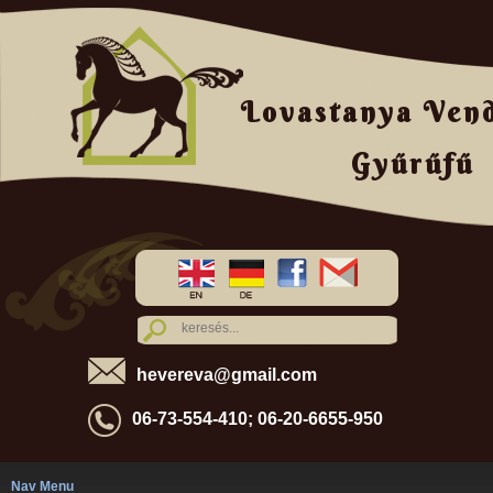
Lovastanya Ven
Gyűrűfű
hevereva@gmail.com
06-73-554-410; 06-20-6655-950
Nav Menu