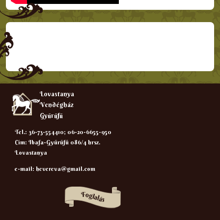
Lovastanya
Vendégház
Gyűrűfű
Tel.: 36-73-554410; 06-20-6655-950
Cím: Ibafa-Gyűrűfű 086/4 hrsz.
Lovastanya
e-mail:
hevereva@gmail.com