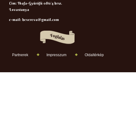
Cím: Ibafa-Gyűrűfű 086/4 hrsz.
Lovastanya
e-mail:
hevereva@gmail.com
Partnerek
Impresszum
Oldaltérkép