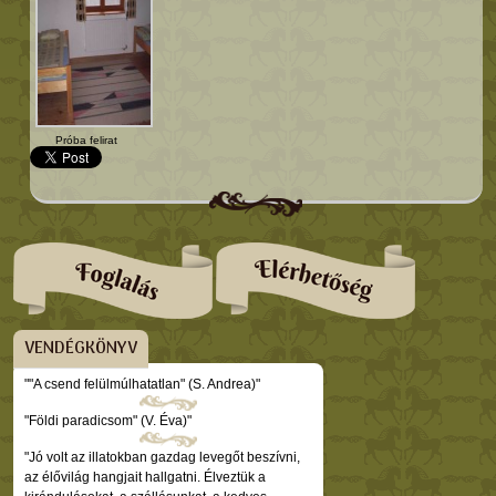
Próba felirat
VENDÉGKÖNYV
""A csend felülmúlhatatlan" (S. Andrea)"
"Földi paradicsom" (V. Éva)"
"Jó volt az illatokban gazdag levegőt beszívni,
az élővilág hangjait hallgatni. Élveztük a