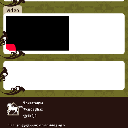
Videó
Lovastanya
Vendégház
Gyűrűfű
Tel.: 36-73-554410; 06-20-6655-950