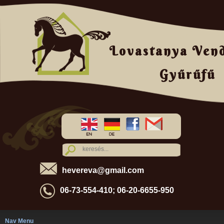
Lovastanya Ven
Gyűrűfű
hevereva@gmail.com
06-73-554-410; 06-20-6655-950
Nav Menu