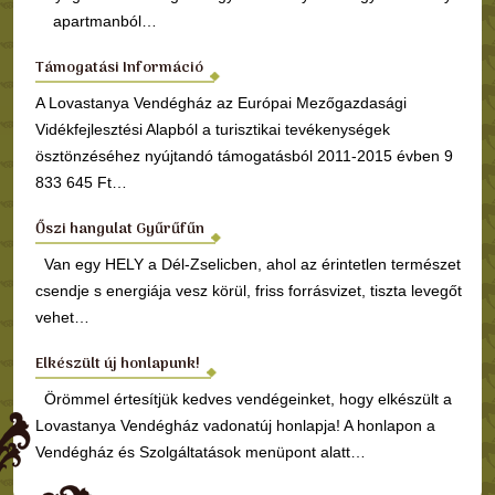
apartmanból…
Támogatási Információ
A Lovastanya Vendégház az Európai Mezőgazdasági
Vidékfejlesztési Alapból a turisztikai tevékenységek
ösztönzéséhez nyújtandó támogatásból 2011-2015 évben 9
833 645 Ft…
Őszi hangulat Gyűrűfűn
Van egy HELY a Dél-Zselicben, ahol az érintetlen természet
csendje s energiája vesz körül, friss forrásvizet, tiszta levegőt
vehet…
Elkészült új honlapunk!
Örömmel értesítjük kedves vendégeinket, hogy elkészült a
Lovastanya Vendégház vadonatúj honlapja! A honlapon a
Vendégház és Szolgáltatások menüpont alatt…