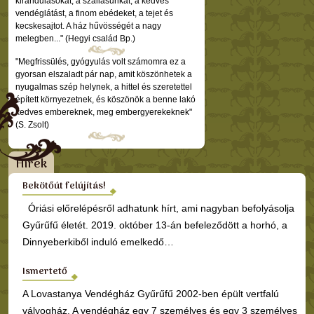
kirándulásokat, a szállásunkat, a kedves
vendéglátást, a finom ebédeket, a tejet és
kecskesajtot. A ház hűvösségét a nagy
melegben..." (Hegyi család Bp.)
"Megfrissülés, gyógyulás volt számomra ez a
gyorsan elszaladt pár nap, amit köszönhetek a
nyugalmas szép helynek, a hittel és szeretettel
épített környezetnek, és köszönök a benne lakó
kedves embereknek, meg embergyerekeknek"
(S. Zsolt)
Hírek
Bekötőút felújítás!
Óriási előrelépésről adhatunk hírt, ami nagyban befolyásolja
Gyűrűfű életét. 2019. október 13-án befeleződött a horhó, a
Dinnyeberkiből induló emelkedő…
Ismertető
A Lovastanya Vendégház Gyűrűfű 2002-ben épült vertfalú
vályogház. A vendégház egy 7 személyes és egy 3 személyes