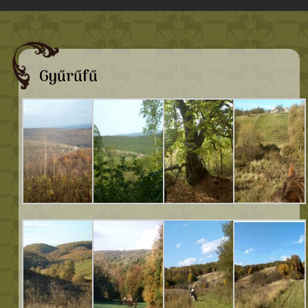
Gyűrűfű