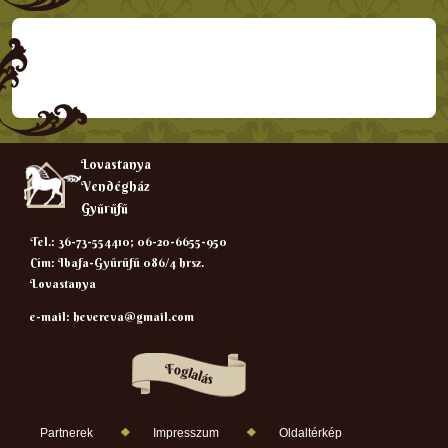
Lovastanya
Vendégház
Gyűrűfű
Tel.: 36-73-554410; 06-20-6655-950
Cím: Ibafa-Gyűrűfű 086/4 hrsz.
Lovastanya
e-mail:
hevereva@gmail.com
Partnerek
Impresszum
Oldaltérkép