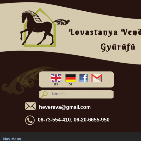
Lovastanya Ven
Gyűrűfű
hevereva@gmail.com
06-73-554-410; 06-20-6655-950
Nav Menu