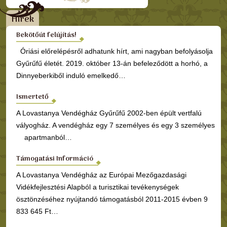
Hírek
Bekötőút felújítás!
Óriási előrelépésről adhatunk hírt, ami nagyban befolyásolja
Gyűrűfű életét. 2019. október 13-án befeleződött a horhó, a
Dinnyeberkiből induló emelkedő…
Ismertető
A Lovastanya Vendégház Gyűrűfű 2002-ben épült vertfalú
vályogház. A vendégház egy 7 személyes és egy 3 személyes
apartmanból…
Támogatási Információ
A Lovastanya Vendégház az Európai Mezőgazdasági
Vidékfejlesztési Alapból a turisztikai tevékenységek
ösztönzéséhez nyújtandó támogatásból 2011-2015 évben 9
833 645 Ft…