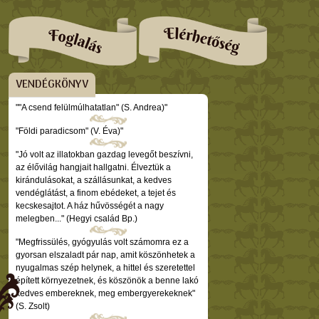
VENDÉGKÖNYV
""A csend felülmúlhatatlan" (S. Andrea)"
"Földi paradicsom" (V. Éva)"
"Jó volt az illatokban gazdag levegőt beszívni,
az élővilág hangjait hallgatni. Élveztük a
kirándulásokat, a szállásunkat, a kedves
vendéglátást, a finom ebédeket, a tejet és
kecskesajtot. A ház hűvösségét a nagy
melegben..." (Hegyi család Bp.)
"Megfrissülés, gyógyulás volt számomra ez a
gyorsan elszaladt pár nap, amit köszönhetek a
nyugalmas szép helynek, a hittel és szeretettel
épített környezetnek, és köszönök a benne lakó
kedves embereknek, meg embergyerekeknek"
(S. Zsolt)