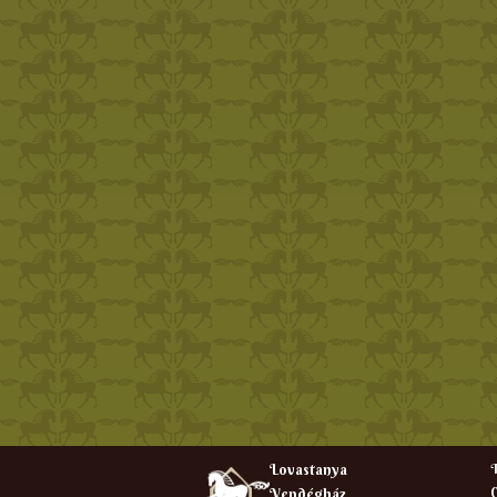
Lovastanya
T
C
Vendégház