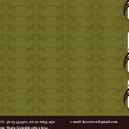
el.: 36-73-554410; 06-20-6655-950
e-mail:
hevereva@gmail.com
ím: Ibafa-Gyűrűfű 086/4 hrsz.