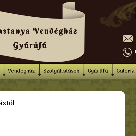
astanya Vendégház
Gyűrűfű
Vendégház
Szolgáltatások
Gyűrűfű
Galéria
áztól