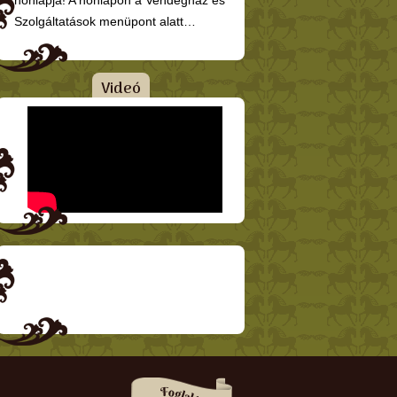
honlapja! A honlapon a Vendégház és
Szolgáltatások menüpont alatt…
Videó