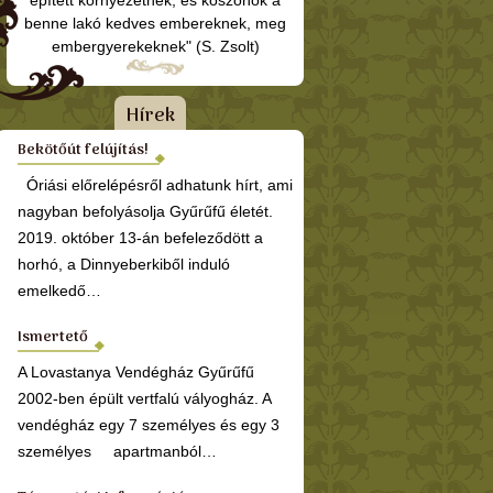
épített környezetnek, és köszönök a
benne lakó kedves embereknek, meg
embergyerekeknek" (S. Zsolt)
Hírek
Bekötőút felújítás!
Óriási előrelépésről adhatunk hírt, ami
nagyban befolyásolja Gyűrűfű életét.
2019. október 13-án befeleződött a
horhó, a Dinnyeberkiből induló
emelkedő…
Ismertető
A Lovastanya Vendégház Gyűrűfű
2002-ben épült vertfalú vályogház. A
vendégház egy 7 személyes és egy 3
személyes apartmanból…