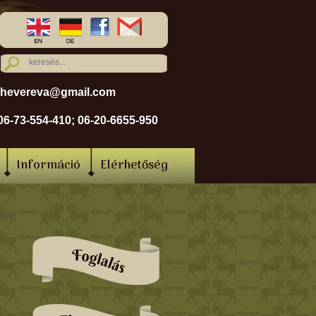
hevereva@gmail.com
06-73-554-410; 06-20-6655-950
Információ
Elérhetőség