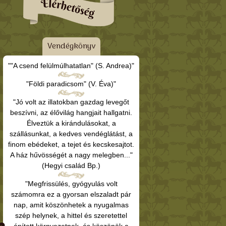
Vendégkönyv
""A csend felülmúlhatatlan" (S. Andrea)"
"Földi paradicsom" (V. Éva)"
"Jó volt az illatokban gazdag levegőt
beszívni, az élővilág hangjait hallgatni.
Élveztük a kirándulásokat, a
szállásunkat, a kedves vendéglátást, a
finom ebédeket, a tejet és kecskesajtot.
A ház hűvösségét a nagy melegben..."
(Hegyi család Bp.)
"Megfrissülés, gyógyulás volt
számomra ez a gyorsan elszaladt pár
nap, amit köszönhetek a nyugalmas
szép helynek, a hittel és szeretettel