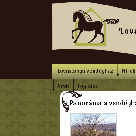
Lov
Lovastanya Vendégház
Hírek
Árak
Foglalás
Panoráma a vendégh