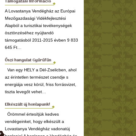
Támogatási Információ
A Lovastanya Vendégház az Európai
Mezőgazdasági Vidékfejlesztési
Alapból a turisztikai tevékenységek
ösztönzéséhez nyújtandó
támogatásból 2011-2015 évben 9 833
645 Ft…
Őszi hangulat Gyűrűfűn
Van egy HELY a Dél-Zselicben, ahol
az érintetlen természet csendje s
energiája vesz körül, friss forrásvizet,
tiszta levegőt vehet…
Elkészült új honlapunk!
Örömmel értesítjük kedves
vendégeinket, hogy elkészült a
Lovastanya Vendégház vadonatúj